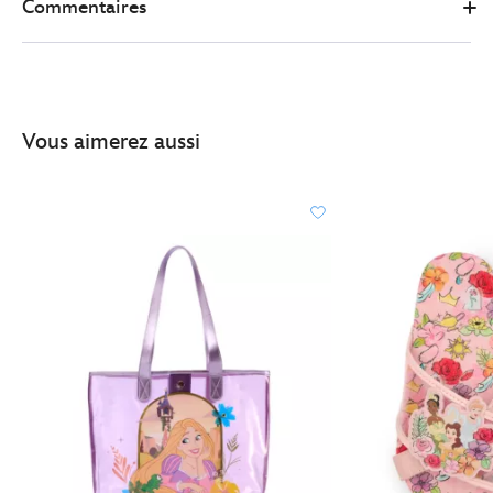
reine-
Commentaires
des-
neiges-
444040691017.html
http://schema.org/InStock
Vous aimerez aussi