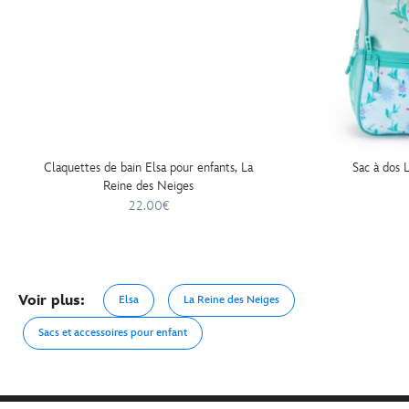
Claquettes de bain Elsa pour enfants, La
Sac à dos 
Reine des Neiges
22.00€
Voir plus:
Elsa
La Reine des Neiges
Sacs et accessoires pour enfant