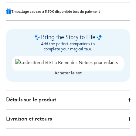
Emballage cadeau à 5.50€ disponible lors du paiement
Bring the Story to Life
Add the perfect companions to
complete your magical tale.
Acheter le set
Disney
444040691017
444040691017
EUR
Détails sur le produit
Store
22.00
https://www.disneystore.fr/sac-
de-
Livraison et retours
plage-
la-