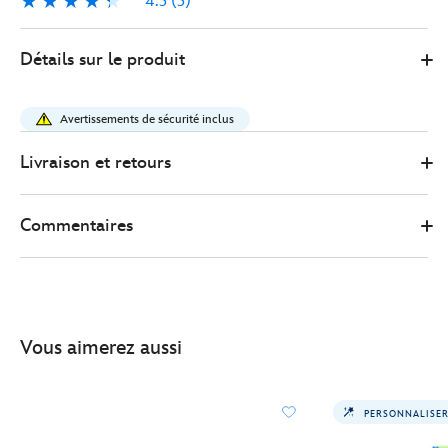
4.3
(3)
4.3
3
0
442031339078
442031339078
EUR
Détails sur le produit
55.00
https://www.disneystore.fr/sac-
a-
Avertissements de sécurité inclus
dos-
buzz-
Livraison et retours
l-
eclair-
Commentaires
toy-
story-
442031339078.html
http://schema.org/InStock
Vous aimerez aussi
PERSONNALISE