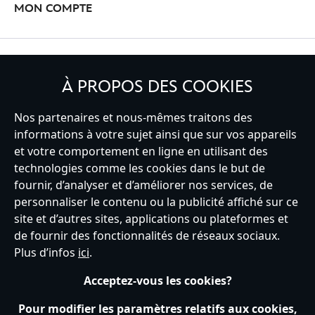
MON COMPTE
INSCRIVEZ-VOUS
À PROPOS DES COOKIES
Nos partenaires et nous-mêmes traitons des
informations à votre sujet ainsi que sur vos appareils
France
et votre comportement en ligne en utilisant des
technologies comme les cookies dans le but de
fournir, d’analyser et d’améliorer nos services, de
personnaliser le contenu ou la publicité affiché sur ce
Service clients
Conditions d’utilisation
Trouver un magasin
site et d’autres sites, applications ou plateformes et
Plan du site
Règles de respect de la vie privée
de fournir des fonctionnalités de réseaux sociaux.
Politique de cookies
Notice relative à la confidentialité
Plus d’infos
ici
.
Conditions générales de vente
Gérer vos paramètres des cookies
s172 Statements
Accessibility
Acceptez-vous les cookies?
© Disney © Disney•Pixar © & ™ Lucasfilm LTD © Tous droits Réservés.
Pour modifier les paramètres relatifs aux cookies,