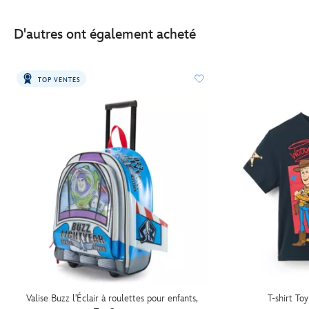
D'autres ont également acheté
TOP VENTES
Valise Buzz l'Éclair à roulettes pour enfants,
T-shirt To