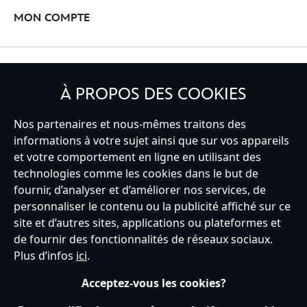
MON COMPTE
INSCRIVEZ-VOUS
À PROPOS DES COOKIES
Nos partenaires et nous-mêmes traitons des
informations à votre sujet ainsi que sur vos appareils
et votre comportement en ligne en utilisant des
France
technologies comme les cookies dans le but de
fournir, d’analyser et d’améliorer nos services, de
personnaliser le contenu ou la publicité affiché sur ce
Service clients
Conditions d’utilisation
Trouver un magasin
site et d’autres sites, applications ou plateformes et
Plan du site
Règles de respect de la vie privée
de fournir des fonctionnalités de réseaux sociaux.
Politique de cookies
Notice relative à la confidentialité
Plus d’infos
ici
.
Conditions générales de vente
Gérer vos paramètres des cookies
s172 Statements
Accessibility
Acceptez-vous les cookies?
© Disney © Disney•Pixar © & ™ Lucasfilm LTD © Tous droits Réservés.