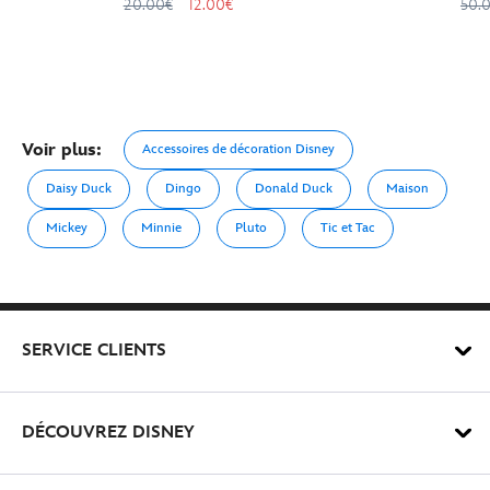
20.00€
12.00€
50.
Voir plus:
Accessoires de décoration Disney
Daisy Duck
Dingo
Donald Duck
Maison
Mickey
Minnie
Pluto
Tic et Tac
SERVICE CLIENTS
DÉCOUVREZ DISNEY