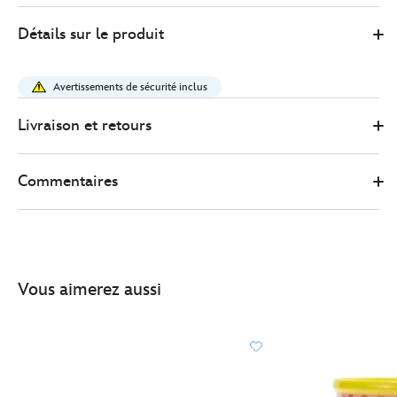
1
Disney
434081020846
434081020846
EUR
Détails sur le produit
Store
10.80
https://www.disneystore.fr/pot-
mickey-
Avertissements de sécurité inclus
et-
ses-
Livraison et retours
amis-
garden-
Commentaires
club-
434081020846.html
http://schema.org/InStock
Vous aimerez aussi