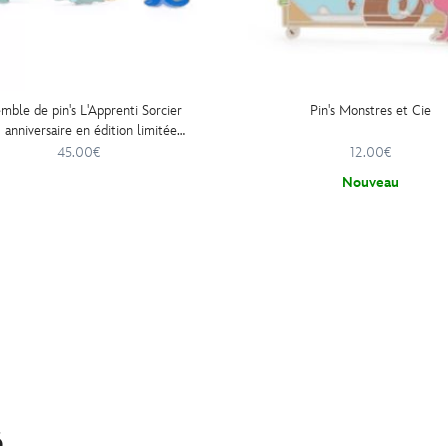
mble de pin's L'Apprenti Sorcier
Pin's Monstres et Cie
anniversaire en édition limitée,
Fantasia
45.00€
12.00€
Nouveau
é