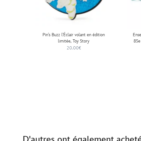
Pin's Buzz l'Éclair volant en édition
Ense
limitée, Toy Story
85e 
20.00€
D'autres ont également achet