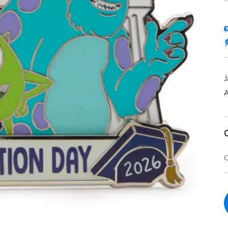
J
A
C