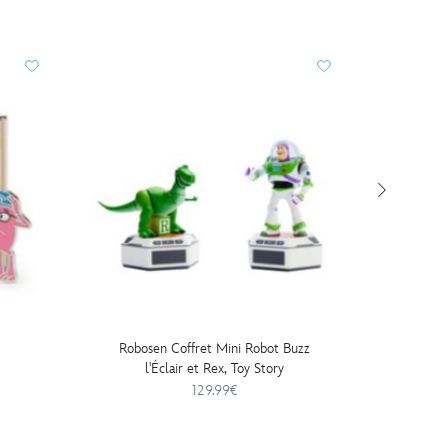
Robosen Coffret Mini Robot Buzz
Porte-cl
l'Éclair et Rex, Toy Story
129.99€