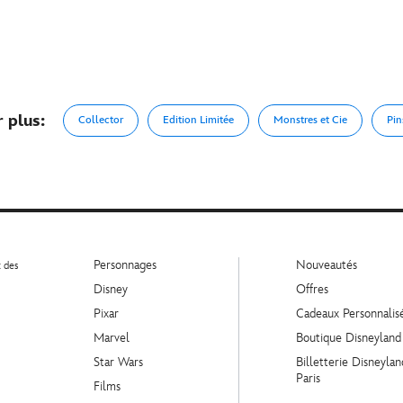
r plus:
Collector
Edition Limitée
Monstres et Cie
Pin
Personnages
Nouveautés
t des
Disney
Offres
Pixar
Cadeaux Personnalis
Marvel
Boutique Disneyland
Star Wars
Billetterie Disneylan
Paris
Films