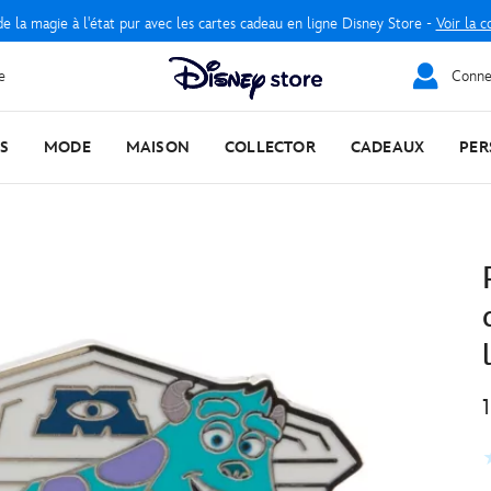
e la magie à l'état pur avec les cartes cadeau en ligne Disney Store -
Voir la c
e
Connec
S
MODE
MAISON
COLLECTOR
CADEAUX
PER