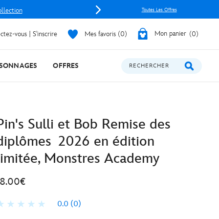
ollection
Toutes Les Offres
tez-vous | S'inscrire
Mes favoris
0
Mon panier
0
SONNAGES
OFFRES
RECHERCHER
Pin's Sulli et Bob Remise des
diplômes 2026 en édition
limitée, Monstres Academy
18.00€
0.0
(0)