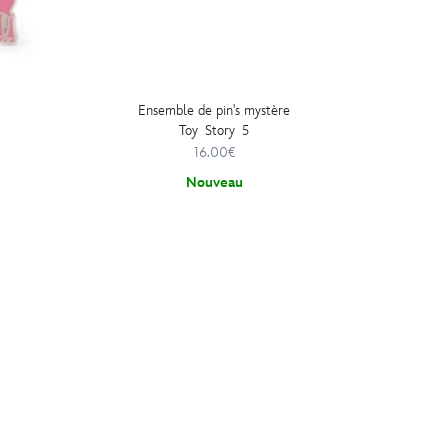
Ensemble de pin's mystère
Pin's S
Toy Story 5
limitée
16.00€
Nouveau