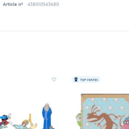
Article nº
438010543680
TOP VENTES