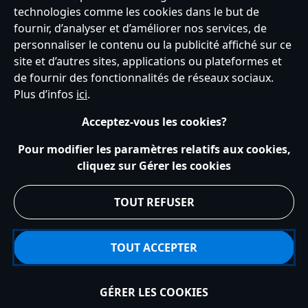
technologies comme les cookies dans le but de
fournir, d’analyser et d’améliorer nos services, de
personnaliser le contenu ou la publicité affiché sur ce
Service clients
Conditions d’utilisation
Trouver un magasin
site et d’autres sites, applications ou plateformes et
Plan du site
Règles de respect de la vie privée
de fournir des fonctionnalités de réseaux sociaux.
Politique de cookies
Notice relative à la confidentialité
Plus d’infos
ici
.
Conditions générales de vente
Gérer vos paramètres des cookies
s172 Statements
Accessibility
Acceptez-vous les cookies?
© Disney © Disney•Pixar © & ™ Lucasfilm LTD © Tous droits Réservés.
Pour modifier les paramètres relatifs aux cookies,
cliquez sur Gérer les cookies
TOUT REFUSER
TOUT ACCEPTER
GÉRER LES COOKIES
Épuisé