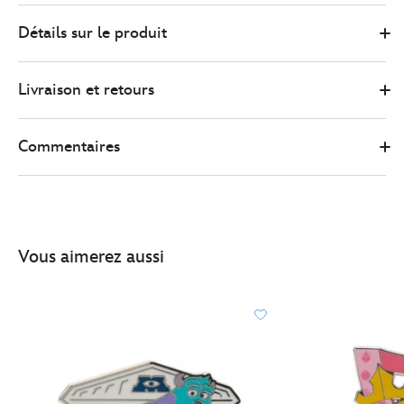
1
Disney
438030896209
438030896209
EUR
Détails sur le produit
Store
18.00
https://www.disneystore.fr/pin-
s-
Livraison et retours
personnages-
cendrillon-
438030896209.html
Commentaires
http://schema.org/OutOfStock
Vous aimerez aussi