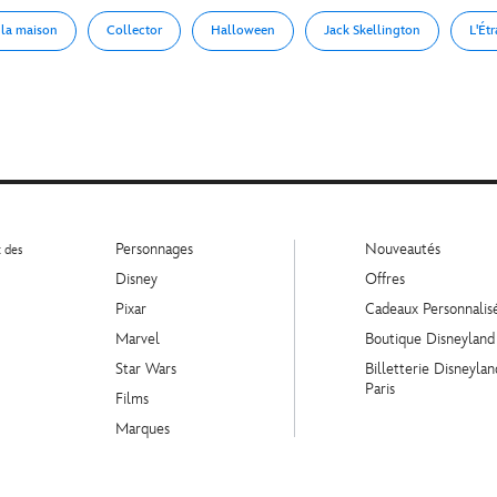
 la maison
Collector
Halloween
Jack Skellington
L'Ét
Personnages
Nouveautés
t des
Disney
Offres
Pixar
Cadeaux Personnalis
Marvel
Boutique Disneyland
Star Wars
Billetterie Disneylan
Paris
Films
Marques