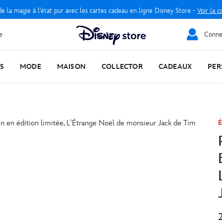
e la magie à l'état pur avec les cartes cadeau en ligne Disney Store -
Voir la c
e
Connec
S
MODE
MAISON
COLLECTOR
CADEAUX
PER
É