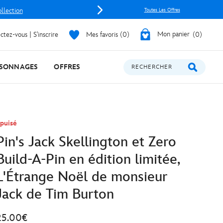
ollection
Toutes Les Offres
tez-vous | S'inscrire
Mes favoris
0
Mon panier
0
SONNAGES
OFFRES
RECHERCHER
puisé
Pin's Jack Skellington et Zero
Build-A-Pin en édition limitée,
L'Étrange Noël de monsieur
Jack de Tim Burton
25.00€