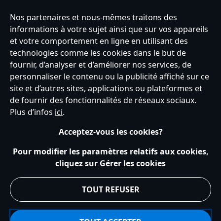
Nos partenaires et nous-mêmes traitons des
informations à votre sujet ainsi que sur vos appareils
France
et votre comportement en ligne en utilisant des
technologies comme les cookies dans le but de
fournir, d’analyser et d’améliorer nos services, de
personnaliser le contenu ou la publicité affiché sur ce
Service clients
Conditions d’utilisation
Trouver un magasin
site et d’autres sites, applications ou plateformes et
Plan du site
Règles de respect de la vie privée
de fournir des fonctionnalités de réseaux sociaux.
Politique de cookies
Notice relative à la confidentialité
Plus d’infos
ici
.
Conditions générales de vente
Gérer vos paramètres des cookies
s172 Statements
Accessibility
Acceptez-vous les cookies?
© Disney © Disney•Pixar © & ™ Lucasfilm LTD © Tous droits Réservés.
Pour modifier les paramètres relatifs aux cookies,
cliquez sur Gérer les cookies
TOUT REFUSER