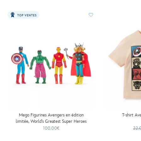
TOP VENTES
Mego Figurines Avengers en édition
T-shirt Av
limitée, World's Greatest Super Heroes
100.00€
22.