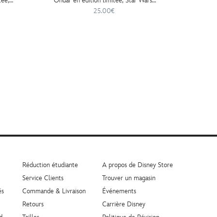
tée,
Ondar en édition limitée, Star Wars:
Stormt
Galaxy's Edge
édition
25.00€
Réduction étudiante
A propos de Disney Store
Service Clients
Trouver un magasin
és
Commande & Livraison
Événements
Retours
Carrière Disney