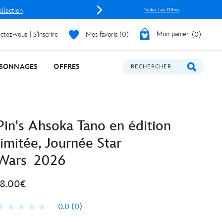
ollection
Toutes Les Offres
tez-vous | S'inscrire
Mes favoris
0
Mon panier
0
SONNAGES
OFFRES
RECHERCHER
Pin's Ahsoka Tano en édition
limitée, Journée Star
Wars 2026
18.00€
0.0
(0)