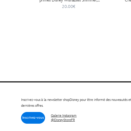
primes Disney Wishables Shimmer,
Che
Journée Star Wars 2026, 14 cm
20.00€
Inscrivez-vous à la newsletter shopDisney pour être informé des nouveautés e
dernières offres.
Galerie Instagram
Inscrivez-vous
@DisneyStoreFR