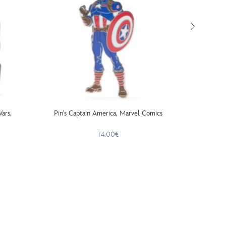
Wars,
Pin's Captain America, Marvel Comics
Ensembl
14.00€