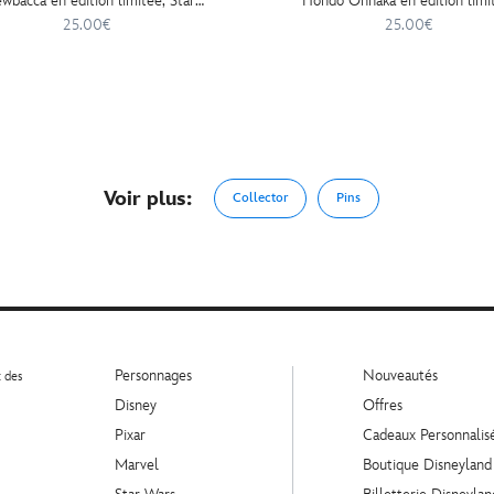
wbacca en édition limitée, Star
Hondo Ohnaka en édition limi
Wars: Galaxy's Edge
Star Wars: Galaxy's Edge
25.00€
25.00€
Voir plus:
Collector
Pins
Personnages
Nouveautés
t des
Disney
Offres
Pixar
Cadeaux Personnalis
Marvel
Boutique Disneyland