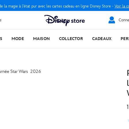
e la magie à l'état pur avec les cartes cadeau en ligne Disney Store -
Voir la c
e
Connec
S
MODE
MAISON
COLLECTOR
CADEAUX
PER