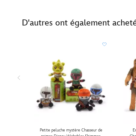
D'autres ont également achet
Petite peluche mystère Chasseur de
E