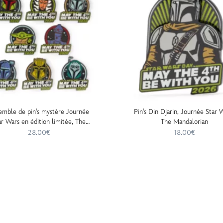
emble de pin's mystère Journée
Pin's Din Djarin, Journée Star 
ar Wars en édition limitée, The
The Mandalorian
Mandalorian
28.00€
18.00€