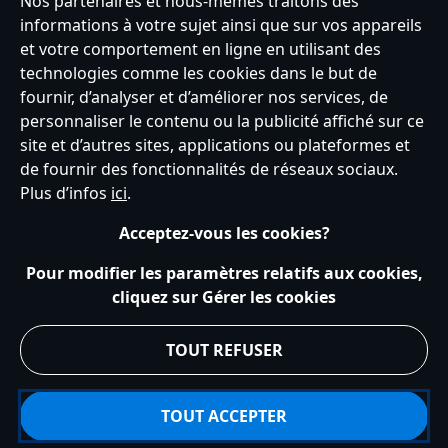
Nos partenaires et nous-mêmes traitons des
informations à votre sujet ainsi que sur vos appareils
et votre comportement en ligne en utilisant des
technologies comme les cookies dans le but de
fournir, d’analyser et d’améliorer nos services, de
France
personnaliser le contenu ou la publicité affiché sur ce
site et d’autres sites, applications ou plateformes et
de fournir des fonctionnalités de réseaux sociaux.
Service clients
Conditions d’utilisation
Trouver un magasin
Plus d’infos
ici
.
Plan du site
Règles de respect de la vie privée
Acceptez-vous les cookies?
Politique de cookies
Notice relative à la confidentialité
Conditions générales de vente
Gérer vos paramètres des cookies
Pour modifier les paramètres relatifs aux cookies,
s172 Statements
Accessibility
cliquez sur Gérer les cookies
© Disney © Disney•Pixar © & ™ Lucasfilm LTD © Tous droits Réservés.
TOUT REFUSER
TOUT ACCEPTER