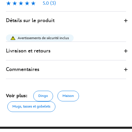
5.0
(3)
5.0
3
433117277902
433117277902
EUR
Détails sur le produit
16.00
https://www.disneystore.fr/mug-
dingo-
Avertissements de sécurité inclus
et-
max-
Livraison et retours
433117277902.html
http://schema.org/OutOfStock
Commentaires
Voir plus:
Dingo
Maison
Mugs, tasses et gobelets