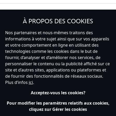
INSCRIVEZ-VOUS
À PROPOS DES COOKIES
Nos partenaires et nous-mêmes traitons des
informations à votre sujet ainsi que sur vos appareils
et votre comportement en ligne en utilisant des
France
technologies comme les cookies dans le but de
fournir, d’analyser et d’améliorer nos services, de
personnaliser le contenu ou la publicité affiché sur ce
Service clients
Conditions d’utilisation
Trouver un magasin
site et d’autres sites, applications ou plateformes et
Plan du site
Règles de respect de la vie privée
de fournir des fonctionnalités de réseaux sociaux.
Politique de cookies
Notice relative à la confidentialité
Plus d’infos
ici
.
Conditions générales de vente
Gérer vos paramètres des cookies
s172 Statements
Accessibility
Acceptez-vous les cookies?
© Disney © Disney•Pixar © & ™ Lucasfilm LTD © Tous droits Réservés.
Pour modifier les paramètres relatifs aux cookies,
cliquez sur Gérer les cookies