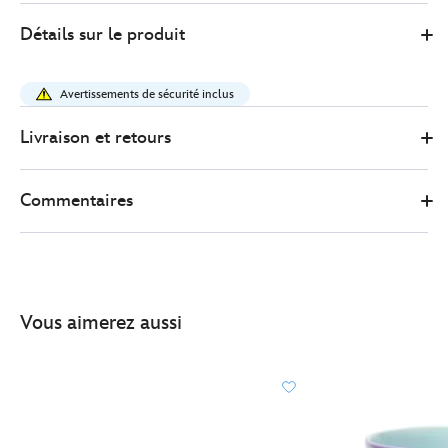
1
Disney
433111108899
433111108899
EUR
Détails sur le produit
Store
22.00
https://www.disneystore.fr/mug-
cendrillon-
Avertissements de sécurité inclus
minuit-
433111108899.html
Livraison et retours
http://schema.org/InStock
Commentaires
Vous aimerez aussi