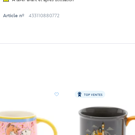
Article nº
433110880772
TOP VENTES