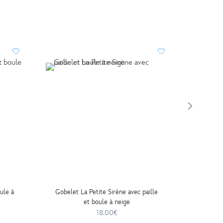
ule à
Gobelet La Petite Sirène avec paille
Gobelet
et boule à neige
18.00€