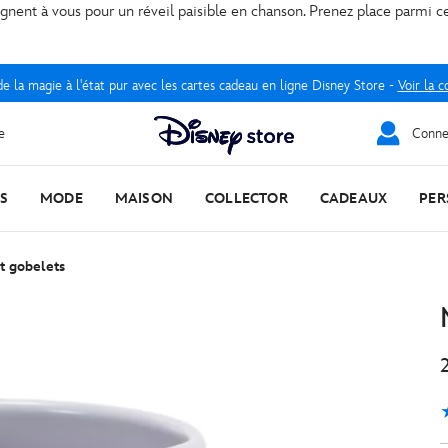
ignent à vous pour un réveil paisible en chanson. Prenez place parmi c
e la magie à l'état pur avec les cartes cadeau en ligne Disney Store -
Voir la c
e
Connec
S
MODE
MAISON
COLLECTOR
CADEAUX
PER
t gobelets
5
1