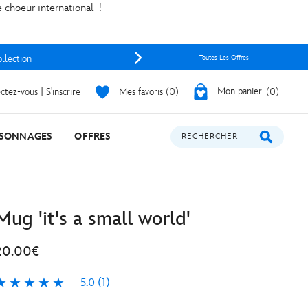
e choeur international !
ollection
Toutes Les Offres
tez-vous | S'inscrire
Mes favoris
0
Mon panier
0
SONNAGES
OFFRES
RECHERCHER
Mug 'it's a small world'
20.00€
5.0
(1)
.0