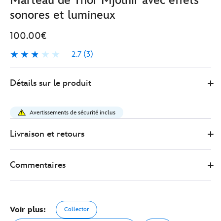
Marteau de Thor Mjolnir avec effets
sonores et lumineux
100.00€
2.7
(3)
2.7
3
Disney
418149942264
418149942264
EUR
Détails sur le produit
Store
100.00
https://www.disneystore.fr/marteau-
de-
Avertissements de sécurité inclus
thor-
mjolnir-
Livraison et retours
avec-
effets-
Commentaires
sonores-
et-
lumineux-
418149942264.html
Voir plus:
Collector
http://schema.org/OutOfStock