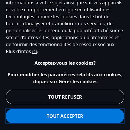
informations à votre sujet ainsi que sur vos appareils
et votre comportement en ligne en utilisant des
France
technologies comme les cookies dans le but de
fournir, d’analyser et d’améliorer nos services, de
personnaliser le contenu ou la publicité affiché sur ce
Service clients
Conditions d’utilisation
Trouver un magasin
site et d’autres sites, applications ou plateformes et
Plan du site
Règles de respect de la vie privée
de fournir des fonctionnalités de réseaux sociaux.
Politique de cookies
Notice relative à la confidentialité
Plus d’infos
ici
.
Conditions générales de vente
Gérer vos paramètres des cookies
s172 Statements
Accessibility
Acceptez-vous les cookies?
© Disney © Disney•Pixar © & ™ Lucasfilm LTD © Tous droits Réservés.
Pour modifier les paramètres relatifs aux cookies,
cliquez sur Gérer les cookies
TOUT REFUSER
TOUT ACCEPTER