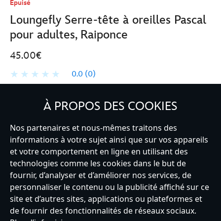
Épuisé
Loungefly Serre-tête à oreilles Pascal
pour adultes, Raiponce
45.00€
0.0
(0)
Disney
445030243384
445030243384
EUR
Détails sur le produit
À PROPOS DES COOKIES
Store
45.00
https://www.disneystore.fr/loungefly-
Nos partenaires et nous-mêmes traitons des
serre-
Avertissements de sécurité inclus
informations à votre sujet ainsi que sur vos appareils
tete-
et votre comportement en ligne en utilisant des
a-
Livraison et retours
technologies comme les cookies dans le but de
oreilles-
fournir, d’analyser et d’améliorer nos services, de
pascal-
Commentaires
personnaliser le contenu ou la publicité affiché sur ce
pour-
site et d’autres sites, applications ou plateformes et
adultes-
de fournir des fonctionnalités de réseaux sociaux.
raiponce-