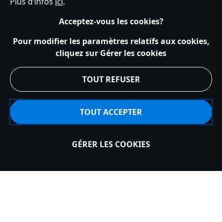
Plus d’infos
ici
.
445030243384.html
Voir plus:
Oreilles Disney
http://schema.org/OutOfStock
Acceptez-vous les cookies?
Pour modifier les paramètres relatifs aux cookies,
cliquez sur Gérer les cookies
SERVICE CLIENTS
TOUT REFUSER
DÉCOUVREZ DISNEY
TOUT ACCEPTER
MON COMPTE
GÉRER LES COOKIES
Épuisé
INSCRIVEZ-VOUS