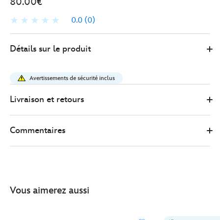
80.00€
0.0
(0)
Loungefly
442030921113
442030921113
EUR
Détails sur le produit
80.00
https://www.disneystore.fr/loungefly-
mini-
Avertissements de sécurité inclus
sac-
a-
Livraison et retours
dos-
stitch-
Commentaires
angel-
et-
souillon-
lilo-
et-
Vous aimerez aussi
stitch-
442030921113.html
http://schema.org/OutOfStock