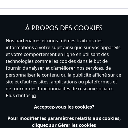
INSCRIVEZ-VOUS
À PROPOS DES COOKIES
Nos partenaires et nous-mêmes traitons des
informations à votre sujet ainsi que sur vos appareils
et votre comportement en ligne en utilisant des
France
technologies comme les cookies dans le but de
fournir, d’analyser et d’améliorer nos services, de
personnaliser le contenu ou la publicité affiché sur ce
Service clients
Conditions d’utilisation
Trouver un magasin
site et d’autres sites, applications ou plateformes et
Plan du site
Règles de respect de la vie privée
de fournir des fonctionnalités de réseaux sociaux.
Politique de cookies
Notice relative à la confidentialité
Plus d’infos
ici
.
Conditions générales de vente
Gérer vos paramètres des cookies
s172 Statements
Accessibility
Acceptez-vous les cookies?
© Disney © Disney•Pixar © & ™ Lucasfilm LTD © Tous droits Réservés.
Pour modifier les paramètres relatifs aux cookies,
cliquez sur Gérer les cookies