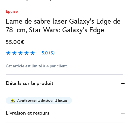
Épuisé
Lame de sabre laser Galaxy's Edge de
78 cm, Star Wars: Galaxy's Edge
55.00€
5.0
(3)
5.0
3
Cet article est limité à 4 par client.
418147951855
418147951855
EUR
Détails sur le produit
55.00
https://www.disneystore.fr/lame-
de-
Avertissements de sécurité inclus
sabre-
laser-
Livraison et retours
galaxy-
s-