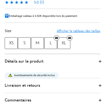
5.0
(1)
5.0
1
Emballage cadeau à 5.50€ disponible lors du paiement
Size
Afficher le tableau des tailles
XS
S
M
L
XL
Spirit
5108050880371M
5108050880371M
EUR
Détails sur le produit
Jersey
90.00
https://www.disneystore.fr/haut-
spirit%C2%A0jersey-
Avertissements de sécurité inclus
walt-
disney-
Livraison et retours
world-
castle-
Commentaires
pour-