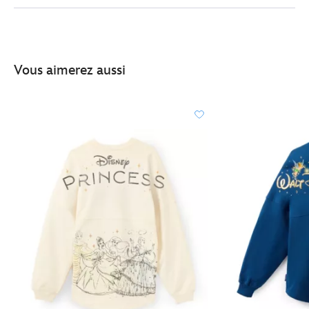
adultes-
5108050880371M.html
http://schema.org/InStock
Vous aimerez aussi