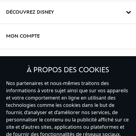
DÉCOUVREZ DISNEY
MON COMPTE
INSCRIVEZ-VOUS
À PROPOS DES COOKIES
Nos partenaires et nous-mêmes traitons des
informations à votre sujet ainsi que sur vos appareils
et votre comportement en ligne en utilisant des
France
technologies comme les cookies dans le but de
fournir, d’analyser et d’améliorer nos services, de
personnaliser le contenu ou la publicité affiché sur ce
Service clients
Conditions d’utilisation
Trouver un magasin
site et d’autres sites, applications ou plateformes et
Plan du site
Règles de respect de la vie privée
de fournir des fonctionnalités de réseaux sociaux.
Politique de cookies
Notice relative à la confidentialité