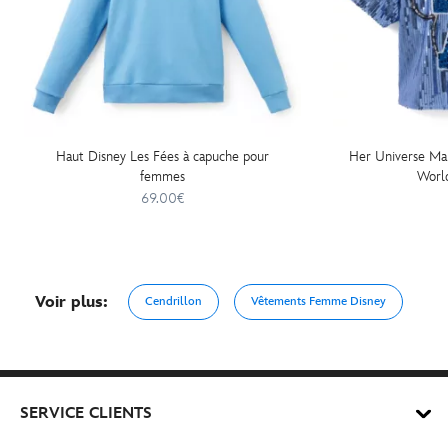
Haut Disney Les Fées à capuche pour
Her Universe Mai
femmes
World
69.00€
Voir plus:
Cendrillon
Vêtements Femme Disney
SERVICE CLIENTS