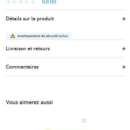
0.0
(0)
Disney
433110151872
433110151872
EUR
Détails sur le produit
Store
16.00
https://www.disneystore.fr/gobelet-
avec-
Avertissements de sécurité inclus
paille-
boule-
Livraison et retours
a-
neige-
Commentaires
princesses-
disney-
433110151872.html
http://schema.org/InStock
Vous aimerez aussi