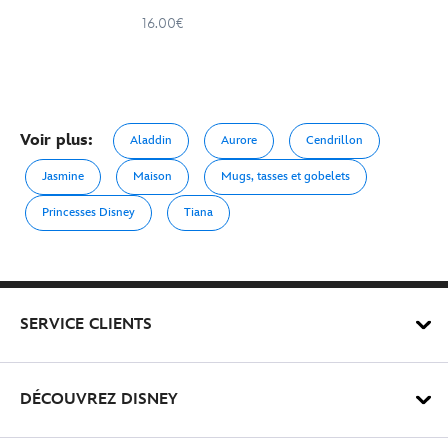
16.00€
Voir plus:
Aladdin
Aurore
Cendrillon
Jasmine
Maison
Mugs, tasses et gobelets
Princesses Disney
Tiana
SERVICE CLIENTS
DÉCOUVREZ DISNEY