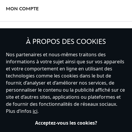
MON COMPTE
INSCRIVEZ-VOUS
À PROPOS DES COOKIES
Nos partenaires et nous-mêmes traitons des
informations à votre sujet ainsi que sur vos appareils
France
et votre comportement en ligne en utilisant des
technologies comme les cookies dans le but de
fournir, d’analyser et d’améliorer nos services, de
personnaliser le contenu ou la publicité affiché sur ce
Service clients
Conditions d’utilisation
Trouver un magasin
site et d’autres sites, applications ou plateformes et
Plan du site
Règles de respect de la vie privée
de fournir des fonctionnalités de réseaux sociaux.
Politique de cookies
Notice relative à la confidentialité
Plus d’infos
ici
.
Conditions générales de vente
Gérer vos paramètres des cookies
s172 Statements
Accessibility
Acceptez-vous les cookies?
© Disney © Disney•Pixar © & ™ Lucasfilm LTD © Tous droits Réservés.