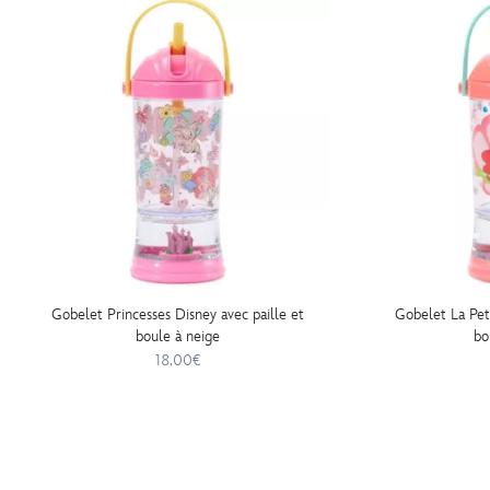
Gobelet Princesses Disney avec paille et
Gobelet La Peti
boule à neige
bo
18.00€