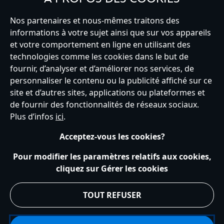
Nos partenaires et nous-mêmes traitons des
informations à votre sujet ainsi que sur vos appareils
France
et votre comportement en ligne en utilisant des
technologies comme les cookies dans le but de
fournir, d’analyser et d’améliorer nos services, de
personnaliser le contenu ou la publicité affiché sur ce
Service clients
Conditions d’utilisation
Trouver un magasin
site et d’autres sites, applications ou plateformes et
Plan du site
Règles de respect de la vie privée
de fournir des fonctionnalités de réseaux sociaux.
Politique de cookies
Notice relative à la confidentialité
Plus d’infos
ici
.
Conditions générales de vente
Gérer vos paramètres des cookies
s172 Statements
Accessibility
Acceptez-vous les cookies?
© Disney © Disney•Pixar © & ™ Lucasfilm LTD © Tous droits Réservés.
Pour modifier les paramètres relatifs aux cookies,
cliquez sur Gérer les cookies
TOUT REFUSER