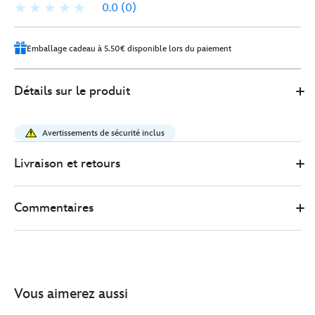
0.0
(0)
Emballage cadeau à 5.50€ disponible lors du paiement
0
442051326287
442051326287
EUR
Détails sur le produit
15.00
https://www.disneystore.fr/foulard-
alice-
Avertissements de sécurité inclus
au-
pays-
Livraison et retours
des-
merveilles-
Commentaires
442051326287.html
http://schema.org/OutOfStock
Vous aimerez aussi