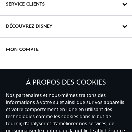
3%C2%A0sur%C2%A012-
SERVICE CLIENTS
438018205795.html
http://schema.org/OutOfStock
DÉCOUVREZ DISNEY
MON COMPTE
INSCRIVEZ-VOUS
À PROPOS DES COOKIES
Nos partenaires et nous-mêmes traitons des
informations à votre sujet ainsi que sur vos appareils
et votre comportement en ligne en utilisant des
France
technologies comme les cookies dans le but de
fournir, d’analyser et d’améliorer nos services, de
personnaliser le contenu ou la publicité affiché sur ce
Service clients
Conditions d’utilisation
Trouver un magasin