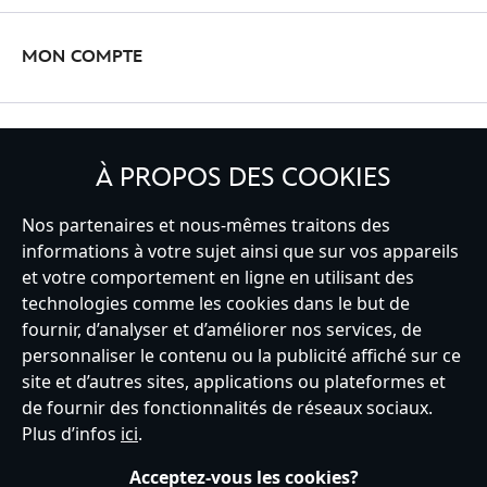
MON COMPTE
INSCRIVEZ-VOUS
À PROPOS DES COOKIES
Nos partenaires et nous-mêmes traitons des
informations à votre sujet ainsi que sur vos appareils
et votre comportement en ligne en utilisant des
France
technologies comme les cookies dans le but de
fournir, d’analyser et d’améliorer nos services, de
personnaliser le contenu ou la publicité affiché sur ce
Service clients
Conditions d’utilisation
Trouver un magasin
site et d’autres sites, applications ou plateformes et
Plan du site
Règles de respect de la vie privée
de fournir des fonctionnalités de réseaux sociaux.
Politique de cookies
Notice relative à la confidentialité
Plus d’infos
ici
.
Conditions générales de vente
Gérer vos paramètres des cookies
s172 Statements
Accessibility
Acceptez-vous les cookies?