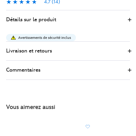
4.7
(14)
4.7
14
445037716164
445037716164
EUR
Détails sur le produit
43.00
https://www.disneystore.fr/disneyland-
serre-
Avertissements de sécurité inclus
tete-
a-
Livraison et retours
oreilles-
de-
Commentaires
minnie-
raiponce-
pour-
adultes-
445037716164.html
Vous aimerez aussi
http://schema.org/InStock