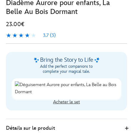
Diadème Aurore pour enfants, La
Belle Au Bois Dormant
23.00€
3.7
(3)
3.7
3
Bring the Story to Life
Add the perfect companions to
complete your magical tale.
Acheter le set
455037883544
455037883544
EUR
Détails sur le produit
23.00