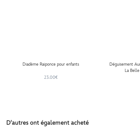
Diadème Raiponce pour enfants
Déguisement Auro
La Belle
23.00€
D'autres ont également acheté