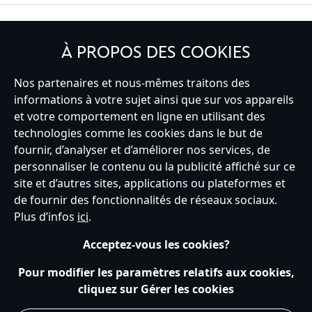
INSCRIVEZ-VOUS
À PROPOS DES COOKIES
Nos partenaires et nous-mêmes traitons des
informations à votre sujet ainsi que sur vos appareils
France
et votre comportement en ligne en utilisant des
technologies comme les cookies dans le but de
fournir, d’analyser et d’améliorer nos services, de
personnaliser le contenu ou la publicité affiché sur ce
Service clients
Conditions d’utilisation
Trouver un magasin
site et d’autres sites, applications ou plateformes et
Plan du site
Règles de respect de la vie privée
de fournir des fonctionnalités de réseaux sociaux.
Politique de cookies
Notice relative à la confidentialité
Plus d’infos
ici
.
Conditions générales de vente
Gérer vos paramètres des cookies
s172 Statements
Accessibility
Acceptez-vous les cookies?
© Disney © Disney•Pixar © & ™ Lucasfilm LTD © Tous droits Réservés.
Pour modifier les paramètres relatifs aux cookies,
cliquez sur Gérer les cookies