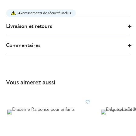
https://www.disneystore.fr/diademe-
aurore-
Avertissements de sécurité inclus
pour-
enfants-
Livraison et retours
la-
belle-
Commentaires
au-
bois-
dormant-
455037883544.html
http://schema.org/InStock
Vous aimerez aussi