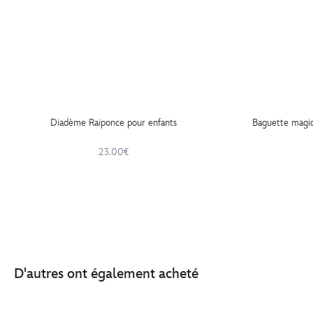
Diadème Raiponce pour enfants
Baguette magi
23.00€
D'autres ont également acheté