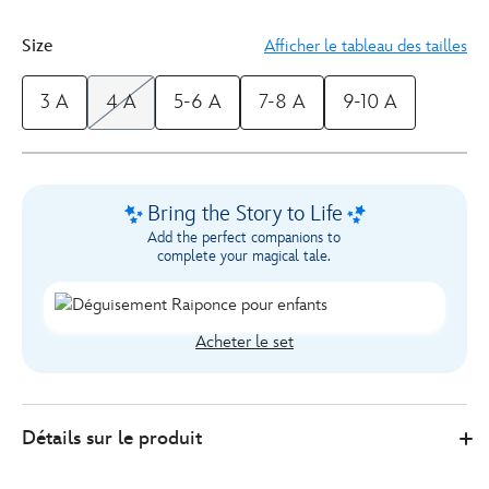
17
Size
Afficher le tableau des tailles
3 A
4 A
5-6 A
7-8 A
9-10 A
Bring the Story to Life
Add the perfect companions to
complete your magical tale.
Acheter le set
5502047080318M
5502047080318M
EUR
Détails sur le produit
61.00
https://www.disneystore.fr/deguisement-