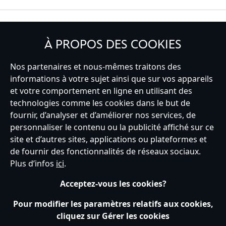
INSCRIVEZ-VOUS
À PROPOS DES COOKIES
Nos partenaires et nous-mêmes traitons des
informations à votre sujet ainsi que sur vos appareils
et votre comportement en ligne en utilisant des
France
technologies comme les cookies dans le but de
fournir, d’analyser et d’améliorer nos services, de
personnaliser le contenu ou la publicité affiché sur ce
Service clients
Conditions d’utilisation
Trouver un magasin
site et d’autres sites, applications ou plateformes et
Plan du site
Règles de respect de la vie privée
de fournir des fonctionnalités de réseaux sociaux.
Politique de cookies
Notice relative à la confidentialité
Plus d’infos
ici
.
Conditions générales de vente
Gérer vos paramètres des cookies
s172 Statements
Accessibility
Acceptez-vous les cookies?
© Disney © Disney•Pixar © & ™ Lucasfilm LTD © Tous droits Réservés.
Pour modifier les paramètres relatifs aux cookies,
cliquez sur Gérer les cookies