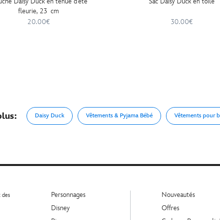
uche Daisy Duck en tenue d'été
Sac Daisy Duck en toile
fleurie, 23 cm
20.00€
30.00€
plus:
Daisy Duck
Vêtements & Pyjama Bébé
Vêtements pour 
Personnages
Nouveautés
t des
Disney
Offres