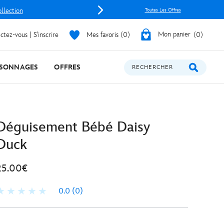
ollection
Toutes Les Offres
tez-vous | S'inscrire
Mes favoris
0
Mon panier
0
SONNAGES
OFFRES
RECHERCHER
Déguisement Bébé Daisy
Duck
25.00€
0.0
(0)