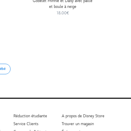
Gobelet Minnie et Daisy avec paille
Haut Dis
et boule à neige
18.00€
bébé
Réduction étudiante
A propos de Disney Store
Service Clients
Trouver un magasin