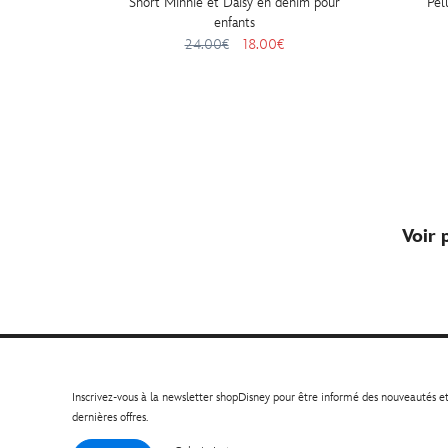
Short Minnie et Daisy en denim pour
Pel
enfants
24.00€
18.00€
Voir 
Inscrivez-vous à la newsletter shopDisney pour être informé des nouveautés e
dernières offres.