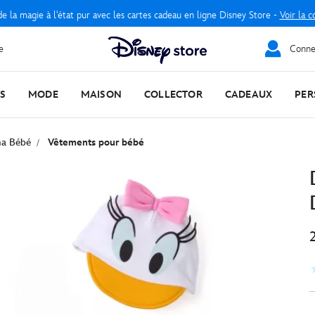
e la magie à l'état pur avec les cartes cadeau en ligne Disney Store -
Voir la c
e
Connec
S
MODE
MAISON
COLLECTOR
CADEAUX
PER
ma Bébé
Vêtements pour bébé