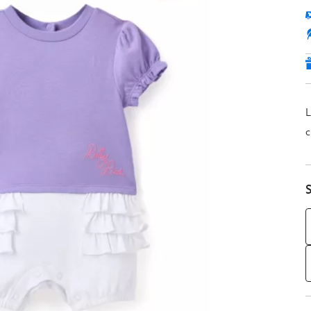
L
c
S