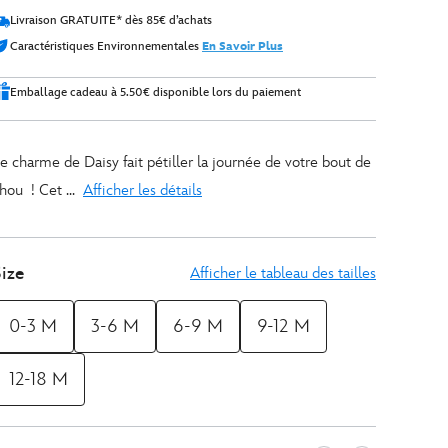
Livraison GRATUITE* dès 85€ d’achats
Caractéristiques Environnementales
En Savoir Plus
Emballage cadeau à 5.50€ disponible lors du paiement
e charme de Daisy fait pétiller la journée de votre bout de
hou ! Cet ...
Afficher les détails
ize
Afficher le tableau des tailles
0-3 M
3-6 M
6-9 M
9-12 M
12-18 M