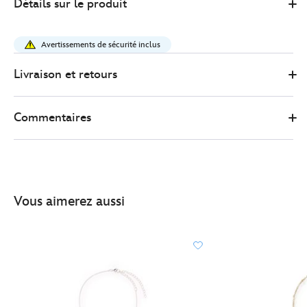
Détails sur le produit
Store
22.00
https://www.disneystore.fr/collier-
mickey-
Avertissements de sécurité inclus
a-
cercle-
Livraison et retours
dore-
443001273392.html
Commentaires
http://schema.org/InStock
Vous aimerez aussi