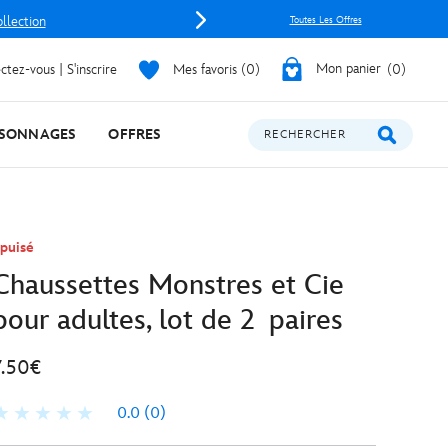
ollection
Toutes Les Offres
tez-vous | S'inscrire
Mes favoris
0
Mon panier
0
SONNAGES
OFFRES
RECHERCHER
puisé
Chaussettes Monstres et Cie
pour adultes, lot de 2 paires
7.50€
0.0
(0)