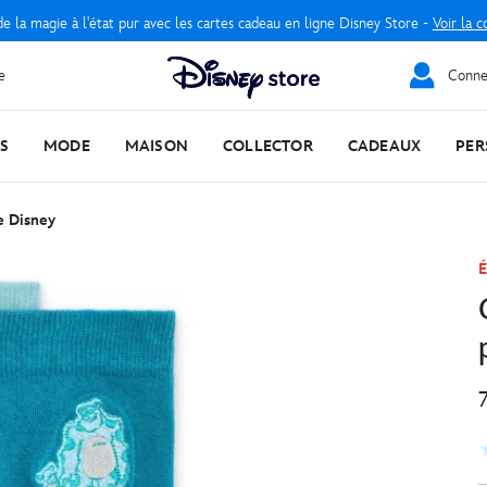
e la magie à l'état pur avec les cartes cadeau en ligne Disney Store -
Voir la c
e
Connec
S
MODE
MAISON
COLLECTOR
CADEAUX
PER
 Disney
É