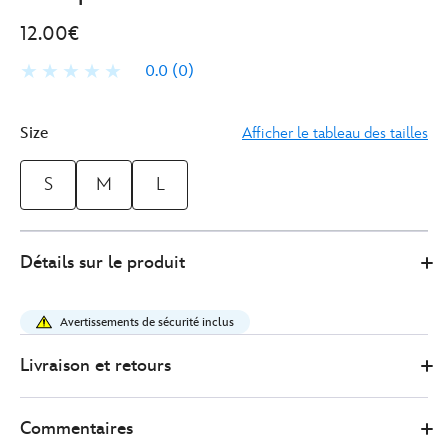
12.00€
0.0
(0)
Size
Afficher le tableau des tailles
S
M
L
Disney
4407041520001M
4407041520001M
EUR
Détails sur le produit
Store
12.00
https://www.disneystore.fr/chaussettes-
minnie-
Avertissements de sécurité inclus
pour-
enfants-
Livraison et retours
lot-
de-
Commentaires
3%C2%A0paires-