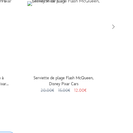
 à
Serviette de plage Flash McQueen,
Sac Fl
ixar
Disney Pixar Cars
20.00€
15.00€
12.00€