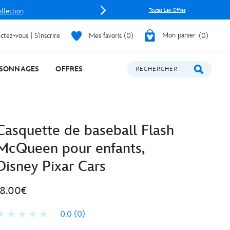
ollection
Toutes Les Offres
tez-vous | S'inscrire
Mes favoris
0
Mon panier
0
SONNAGES
OFFRES
RECHERCHER
Casquette de baseball Flash
McQueen pour enfants,
Disney Pixar Cars
18.00€
0.0
(0)