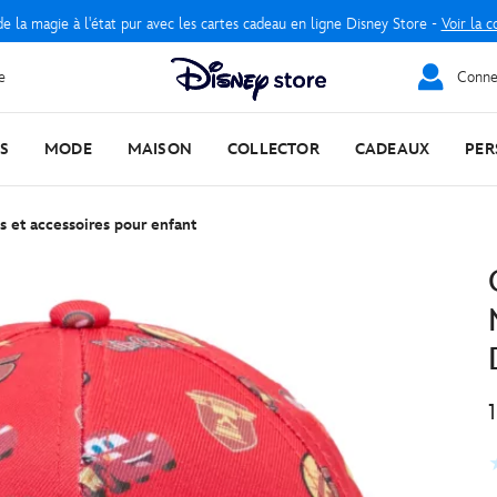
e la magie à l'état pur avec les cartes cadeau en ligne Disney Store -
Voir la c
e
Connec
S
MODE
MAISON
COLLECTOR
CADEAUX
PER
s et accessoires pour enfant