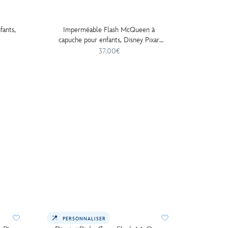
ants,
Imperméable Flash McQueen à
Déguis
capuche pour enfants, Disney Pixar
en
Cars
37.00€
PERSONNALISER
TOP V