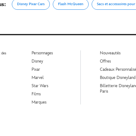
us:
Disney Pixar Cars
Flash McQueen
Sacs et accessoires pour
Personnages
Nouveautés
t des
Disney
Offres
Pixar
Cadeaux Personnalis
Marvel
Boutique Disneyland
Star Wars
Billetterie Disneylan
Paris
Films
Marques