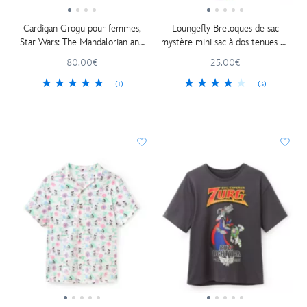
Cardigan Grogu pour femmes,
Loungefly Breloques de sac
Star Wars: The Mandalorian and
mystère mini sac à dos tenues de
Grogu
Cast Member
80.00€
25.00€
(1)
(3)