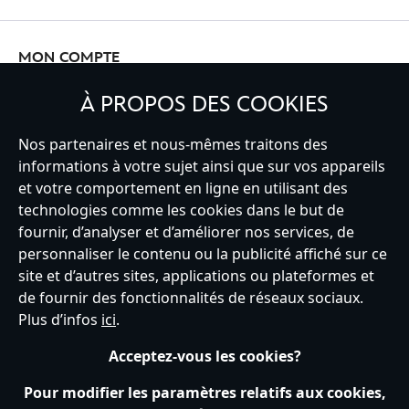
MON COMPTE
À PROPOS DES COOKIES
INSCRIVEZ-VOUS
Nos partenaires et nous-mêmes traitons des
informations à votre sujet ainsi que sur vos appareils
et votre comportement en ligne en utilisant des
technologies comme les cookies dans le but de
fournir, d’analyser et d’améliorer nos services, de
France
personnaliser le contenu ou la publicité affiché sur ce
site et d’autres sites, applications ou plateformes et
de fournir des fonctionnalités de réseaux sociaux.
Service clients
Conditions d’utilisation
Trouver un magasin
Plus d’infos
ici
.
Plan du site
Règles de respect de la vie privée
Acceptez-vous les cookies?
Politique de cookies
Notice relative à la confidentialité
Conditions générales de vente
Gérer vos paramètres des cookies
Pour modifier les paramètres relatifs aux cookies,
s172 Statements
Accessibility