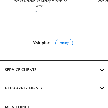
Bracelet à breloques Mickey et perle de
Bracele
verre
32.00€
Voir plus:
Mickey
SERVICE CLIENTS
DÉCOUVREZ DISNEY
MON COMPTE