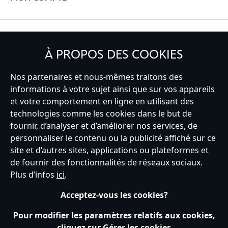
INSCRIVEZ-VOUS
À PROPOS DES COOKIES
Nos partenaires et nous-mêmes traitons des
informations à votre sujet ainsi que sur vos appareils
France
et votre comportement en ligne en utilisant des
technologies comme les cookies dans le but de
fournir, d’analyser et d’améliorer nos services, de
personnaliser le contenu ou la publicité affiché sur ce
Service clients
Conditions d’utilisation
Trouver un magasin
site et d’autres sites, applications ou plateformes et
Plan du site
Règles de respect de la vie privée
de fournir des fonctionnalités de réseaux sociaux.
Politique de cookies
Notice relative à la confidentialité
Plus d’infos
ici
.
Conditions générales de vente
Gérer vos paramètres des cookies
s172 Statements
Accessibility
Acceptez-vous les cookies?
© Disney © Disney•Pixar © & ™ Lucasfilm LTD © Tous droits Réservés.
Pour modifier les paramètres relatifs aux cookies,
cliquez sur Gérer les cookies