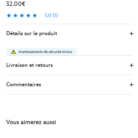
32.00€
5.0
(1)
5.0
1
Disney
443001273057
443001273057
EUR
Détails sur le produit
Store
32.00
https://www.disneystore.fr/bracelet-
mickey-
Avertissements de sécurité inclus
a-
breloques-
Livraison et retours
en-
pierres-
Commentaires
semi-
precieuses-
443001273057.html
http://schema.org/InStock
Vous aimerez aussi