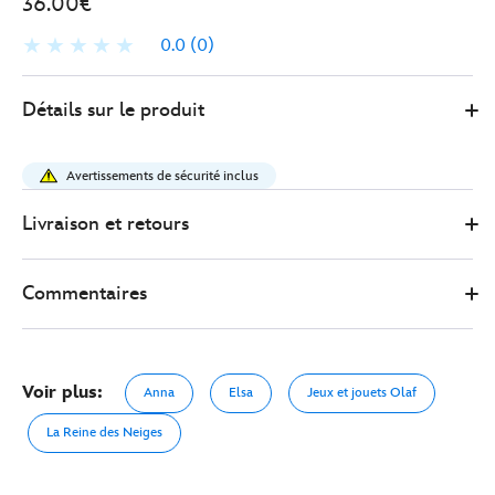
36.00€
0.0
(0)
Disney
5004052510002M
5004052510002M
EUR
Détails sur le produit
Store
36.00
https://www.disneystore.fr/blouson-
de-
Avertissements de sécurité inclus
pluie-
anna-
Livraison et retours
et-
elsa-
Commentaires
pour-
enfants-
la-
reine-
Voir plus:
Anna
Elsa
Jeux et jouets Olaf
des-
neiges-
La Reine des Neiges
5004052510002M.html
http://schema.org/OutOfStock