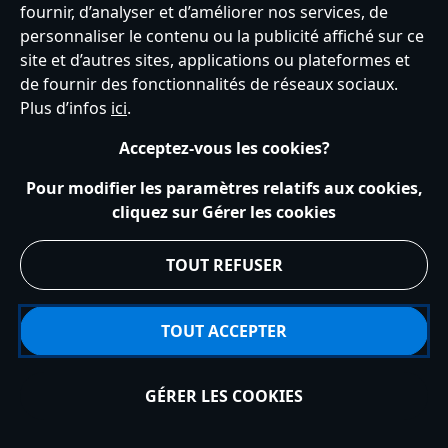
fournir, d’analyser et d’améliorer nos services, de
personnaliser le contenu ou la publicité affiché sur ce
Service clients
Conditions d’utilisation
Trouver un magasin
site et d’autres sites, applications ou plateformes et
Plan du site
Règles de respect de la vie privée
de fournir des fonctionnalités de réseaux sociaux.
Politique de cookies
Notice relative à la confidentialité
Plus d’infos
ici
.
Conditions générales de vente
Gérer vos paramètres des cookies
s172 Statements
Accessibility
Acceptez-vous les cookies?
© Disney © Disney•Pixar © & ™ Lucasfilm LTD © Tous droits Réservés.
Pour modifier les paramètres relatifs aux cookies,
cliquez sur Gérer les cookies
TOUT REFUSER
TOUT ACCEPTER
GÉRER LES COOKIES
Épuisé