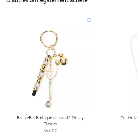
D'autres ont également acheté
BaubleBar Breloque de sac clé Disney
Collier M
Classics
35.00€