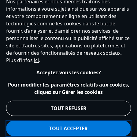
Nos partenaires et nous-mêmes traitons des
informations à votre sujet ainsi que sur vos appareils
et votre comportement en ligne en utilisant des
France
technologies comme les cookies dans le but de
fournir, d’analyser et d’améliorer nos services, de
personnaliser le contenu ou la publicité affiché sur ce
Service clients
Conditions d’utilisation
Trouver un magasin
site et d’autres sites, applications ou plateformes et
Plan du site
Règles de respect de la vie privée
de fournir des fonctionnalités de réseaux sociaux.
Politique de cookies
Notice relative à la confidentialité
Plus d’infos
ici
.
Conditions générales de vente
Gérer vos paramètres des cookies
s172 Statements
Accessibility
Acceptez-vous les cookies?
© Disney © Disney•Pixar © & ™ Lucasfilm LTD © Tous droits Réservés.
Pour modifier les paramètres relatifs aux cookies,
cliquez sur Gérer les cookies
TOUT REFUSER
TOUT ACCEPTER