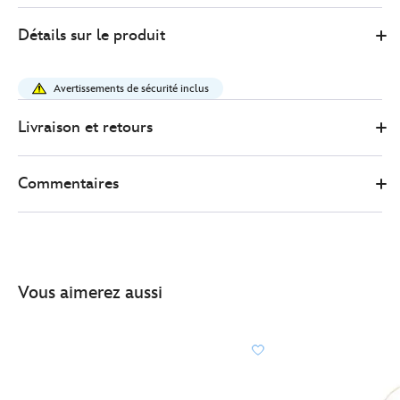
Disney
443000861217
443000861217
EUR
Détails sur le produit
Store
35.00
https://www.disneystore.fr/baublebar-
collier-
Avertissements de sécurité inclus
dore-
cle-
Livraison et retours
disney-
store-
Commentaires
443000861217.html
http://schema.org/InStock
Vous aimerez aussi