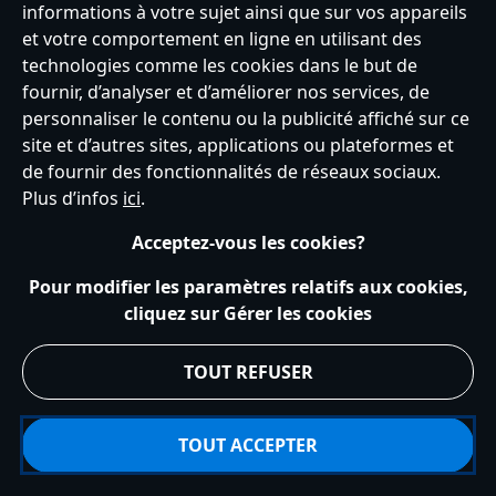
de nombreux autres articles de notre collection Cars. Tous ces
informations à votre sujet ainsi que sur vos appareils
produits sont parfaits pour toute occasion, tant pour vos enfants que
et votre comportement en ligne en utilisant des
pour les collectionneurs enthousiastes de tout âge.
technologies comme les cookies dans le but de
fournir, d’analyser et d’améliorer nos services, de
France
personnaliser le contenu ou la publicité affiché sur ce
site et d’autres sites, applications ou plateformes et
de fournir des fonctionnalités de réseaux sociaux.
Service clients
Conditions d’utilisation
Trouver un magasin
Plus d’infos
ici
.
Plan du site
Règles de respect de la vie privée
Acceptez-vous les cookies?
Politique de cookies
Notice relative à la confidentialité
Conditions générales de vente
Gérer vos paramètres des cookies
Pour modifier les paramètres relatifs aux cookies,
s172 Statements
Accessibility
cliquez sur Gérer les cookies
© Disney © Disney•Pixar © & ™ Lucasfilm LTD © Tous droits Réservés.
TOUT REFUSER
TOUT ACCEPTER