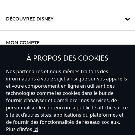
DÉCOUVREZ DISNEY
MON COMPTE
À PROPOS DES COOKIES
INSCRIVEZ-VOUS
Nos partenaires et nous-mêmes traitons des
informations à votre sujet ainsi que sur vos appareils
et votre comportement en ligne en utilisant des
technologies comme les cookies dans le but de
fournir, d’analyser et d’améliorer nos services, de
France
personnaliser le contenu ou la publicité affiché sur ce
site et d’autres sites, applications ou plateformes et
de fournir des fonctionnalités de réseaux sociaux.
Service clients
Conditions d’utilisation
Trouver un magasin
Plus d’infos
ici
.
Plan du site
Règles de respect de la vie privée